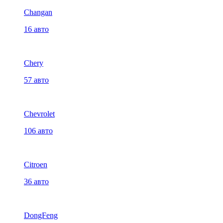
Changan
16 авто
Chery
57 авто
Chevrolet
106 авто
Citroen
36 авто
DongFeng