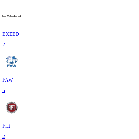
EXEED
2
FAW
5
Fiat
2