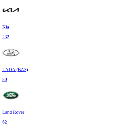
Kia
232
LADA (ВАЗ)
80
Land Rover
62