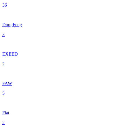
36
DongFeng
3
EXEED
2
FAW
5
Fiat
2