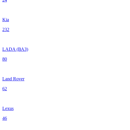
Kia
232
LADA (ВАЗ)
80
Land Rover
62
Lexus
46