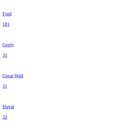
Ford
181
Geely
31
Great Wall
31
Haval
32