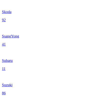
Skoda
92
SsangYong
41
Subaru
11
Suzuki
86