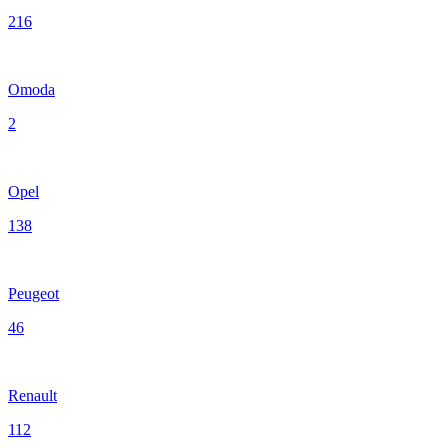
216
Omoda
2
Opel
138
Peugeot
46
Renault
112