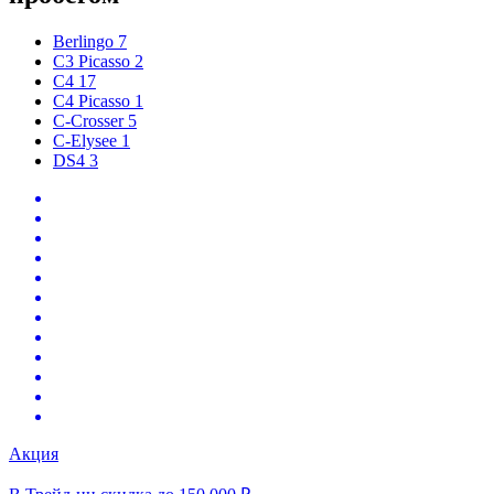
Berlingo
7
C3 Picasso
2
C4
17
C4 Picasso
1
C-Crosser
5
C-Elysee
1
DS4
3
Акция