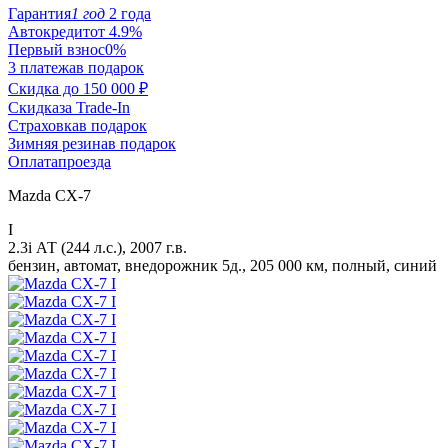
Гарантия
1 год
2 года
Автокредит
от 4.9%
Первый взнос
0%
3 платежа
в подарок
Скидка до
150 000 ₽
Скидка
за Trade-In
Страховка
в подарок
Зимняя резина
в подарок
Оплата
проезда
Mazda CX-7
I
2.3i АТ (244 л.с.), 2007 г.в.
бензин, автомат, внедорожник 5д., 205 000 км, полный, синий