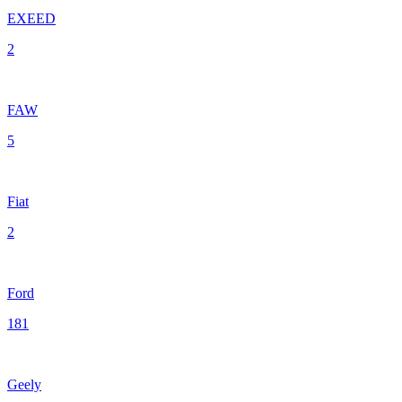
EXEED
2
FAW
5
Fiat
2
Ford
181
Geely