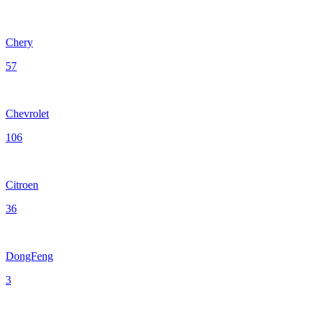
Chery
57
Chevrolet
106
Citroen
36
DongFeng
3