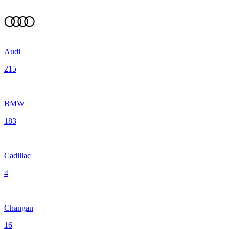
Audi
215
BMW
183
Cadillac
4
Changan
16