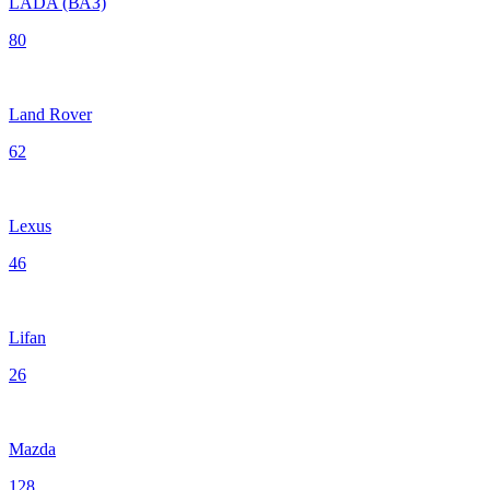
LADA (ВАЗ)
80
Land Rover
62
Lexus
46
Lifan
26
Mazda
128