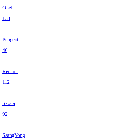
Opel
138
Peugeot
46
Renault
112
Skoda
92
SsangYong