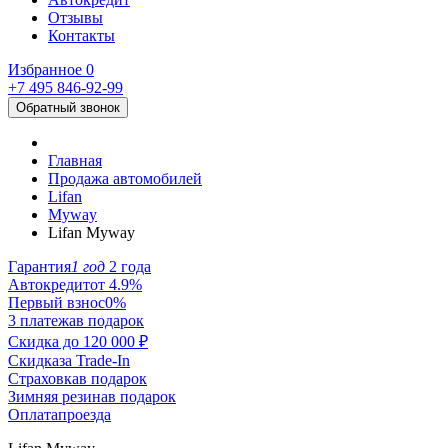
Отзывы
Контакты
Избранное
0
+7 495
846-92-99
Обратный звонок
Главная
Продажа автомобилей
Lifan
Myway
Lifan Myway
Гарантия
1 год
2 года
Автокредит
от 4.9%
Первый взнос
0%
3 платежа
в подарок
Скидка до
120 000 ₽
Скидка
за Trade-In
Страховка
в подарок
Зимняя резина
в подарок
Оплата
проезда