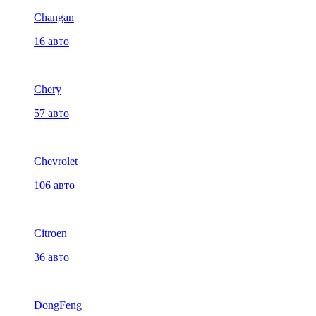
Changan
16 авто
Chery
57 авто
Chevrolet
106 авто
Citroen
36 авто
DongFeng