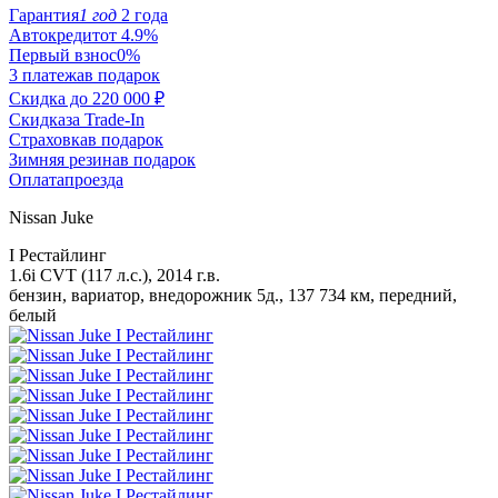
Гарантия
1 год
2 года
Автокредит
от 4.9%
Первый взнос
0%
3 платежа
в подарок
Скидка до
220 000 ₽
Скидка
за Trade-In
Страховка
в подарок
Зимняя резина
в подарок
Оплата
проезда
Nissan Juke
I Рестайлинг
1.6i CVT (117 л.с.), 2014 г.в.
бензин, вариатор, внедорожник 5д., 137 734 км, передний,
белый