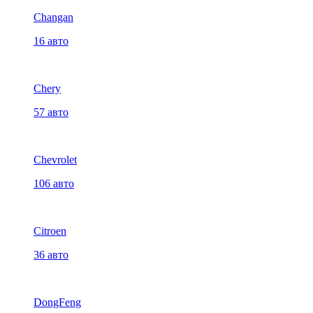
Changan
16 авто
Chery
57 авто
Chevrolet
106 авто
Citroen
36 авто
DongFeng